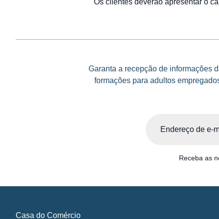
Os clientes deverão apresentar o c
Garanta a recepção de informações da
formações para adultos empregados 
Email
(Obrigatório)
Receba as no
Casa do Comércio