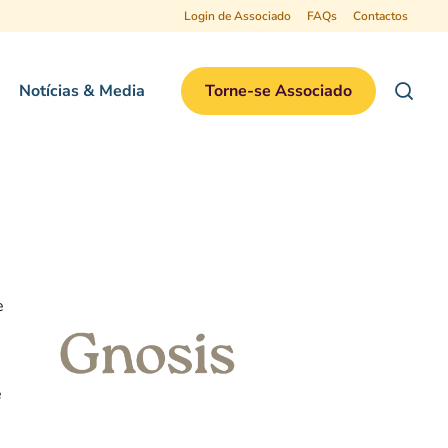
Login de Associado
FAQs
Contactos
Notícias & Media
Torne-se Associado
e
e