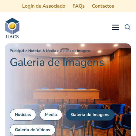
Login de Associado
FAQs
Contactos
Procurar
Principal
>
Notícias & Media
>
Galeria de Imagens
Galeria de Imagens
Notícias
Media
Galeria de Imagens
Galeria de Vídeos