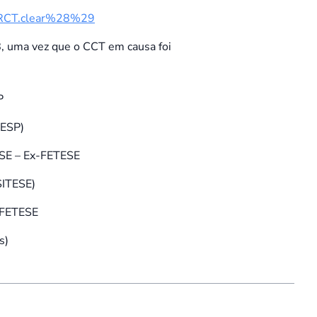
tIRCT.clear%28%29
, uma vez que o CCT em causa foi
P
CESP)
TESE – Ex-FETESE
 SITESE)
Ex-FETESE
s)