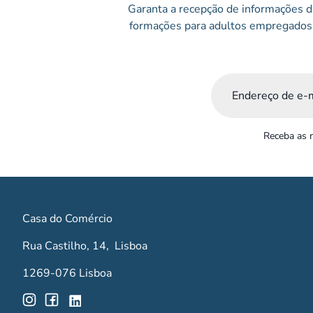
Garanta a recepção de informações da
formações para adultos empregados 
Email
(Obrigatório)
Receba as n
Casa do Comércio
Rua Castilho, 14, Lisboa
1269-076 Lisboa