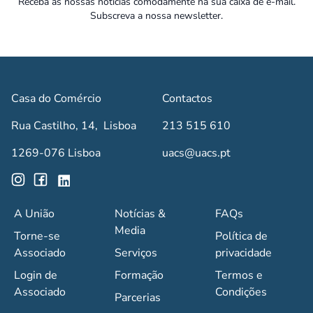
Receba as nossas notícias comodamente na sua caixa de e-mail.
Subscreva a nossa newsletter.
Casa do Comércio
Contactos
Rua Castilho, 14, Lisboa
213 515 610
1269-076 Lisboa
uacs@uacs.pt
A União
Notícias &
FAQs
Media
Torne-se
Política de
Associado
Serviços
privacidade
Login de
Formação
Termos e
Associado
Condições
Parcerias