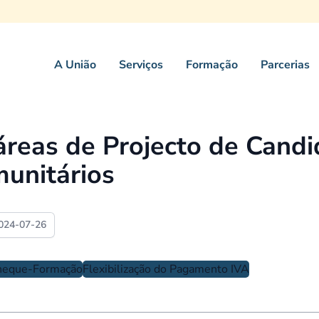
A União
Serviços
Formação
Parcerias
áreas de Projecto de Candi
unitários
024-07-26
heque-Formação
Flexibilização do Pagamento IVA