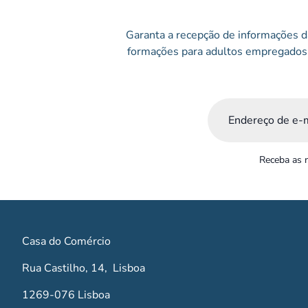
Garanta a recepção de informações da
formações para adultos empregados 
Email
(Obrigatório)
Receba as n
Casa do Comércio
Rua Castilho, 14, Lisboa
1269-076 Lisboa