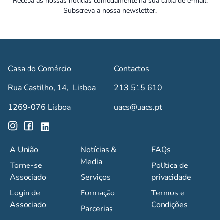
Receba as nossas notícias comodamente na sua caixa de e-mail.
Subscreva a nossa newsletter.
Casa do Comércio
Contactos
Rua Castilho, 14, Lisboa
213 515 610
1269-076 Lisboa
uacs@uacs.pt
A União
Notícias &
FAQs
Media
Torne-se
Política de
Associado
Serviços
privacidade
Login de
Formação
Termos e
Associado
Condições
Parcerias