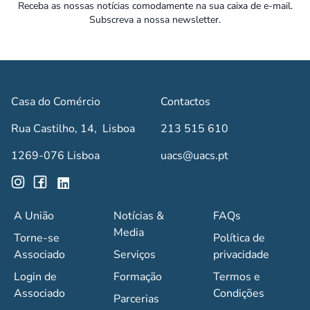
Receba as nossas notícias comodamente na sua caixa de e-mail.
Subscreva a nossa newsletter.
Casa do Comércio
Contactos
Rua Castilho, 14, Lisboa
213 515 610
1269-076 Lisboa
uacs@uacs.pt
A União
Notícias &
FAQs
Media
Torne-se
Política de
Associado
Serviços
privacidade
Login de
Formação
Termos e
Associado
Condições
Parcerias