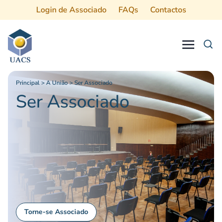
Login de Associado
FAQs
Contactos
Procurar
Principal
>
A União
>
Ser Associado
Ser Associado
Torne-se Associado