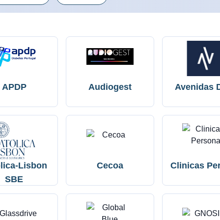
APDP
Audiogest
Avenidas 
lica-Lisbon
Cecoa
Clinicas Pe
SBE