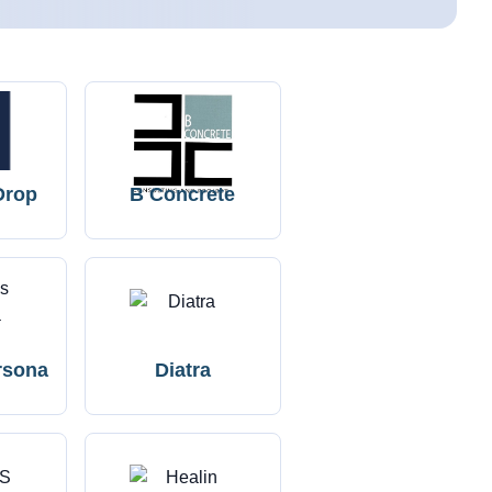
Drop
B Concrete
rsona
Diatra