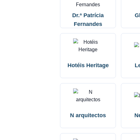
Dr.ª Patrícia
G
Fernandes
Hotéis Heritage
L
N arquitectos
N