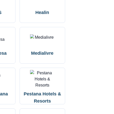
S
Healin
esa
Medialivre
lana
Pestana Hotels &
Resorts