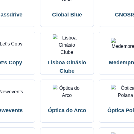
lassdrive
Global Blue
GNOSI
et’s Copy
Lisboa Ginásio
Medempr
Clube
ewevents
Óptica do Arco
Óptica Po